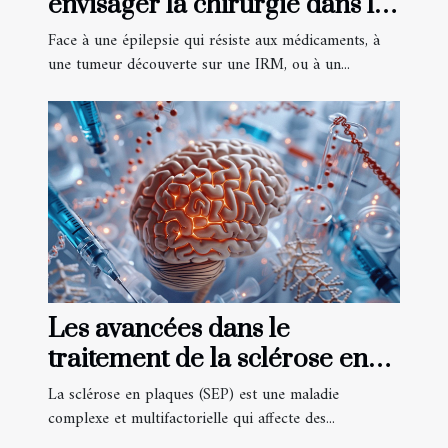
envisager la chirurgie dans les
pathologies du cerveau ?
Face à une épilepsie qui résiste aux médicaments, à
une tumeur découverte sur une IRM, ou à un...
Les avancées dans le
traitement de la sclérose en
plaques perspectives
La sclérose en plaques (SEP) est une maladie
holistiques et innovations
complexe et multifactorielle qui affecte des...