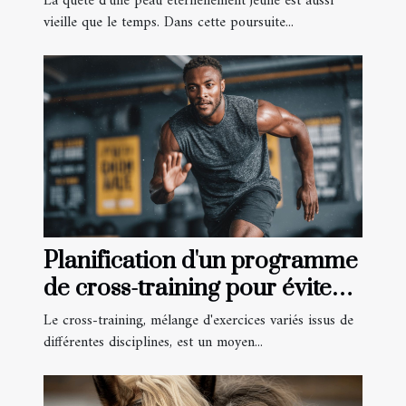
La quête d'une peau éternellement jeune est aussi
vieille que le temps. Dans cette poursuite...
Planification d'un programme
de cross-training pour éviter
les blessures et améliorer
Le cross-training, mélange d'exercices variés issus de
l'endurance
différentes disciplines, est un moyen...