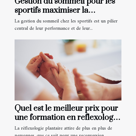
Gestion du sommeil pour les
sportifs maximiser la
récupération nocturne
La gestion du sommeil chez les sportifs est un pilier
central de leur performance et de leur...
Quel est le meilleur prix pour
une formation en reflexologie
plantaire ?
La réflexologie plantaire attire de plus en plus de
personnes, que ce soit pour une reconversion...