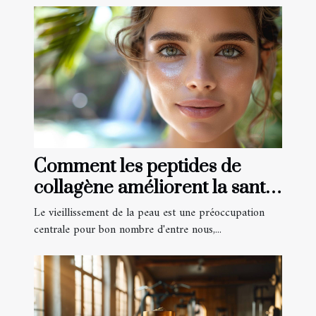
Comment les peptides de
collagène améliorent la santé
de la peau et l'anti-âge
Le vieillissement de la peau est une préoccupation
centrale pour bon nombre d'entre nous,...