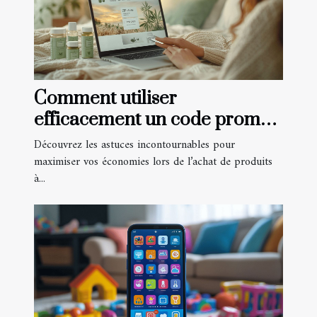
Comment utiliser
efficacement un code promo
pour les produits à base de
Découvrez les astuces incontournables pour
CBD
maximiser vos économies lors de l’achat de produits
à...