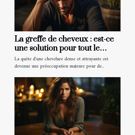
La greffe de cheveux : est-ce
une solution pour tout le
monde ?
La quête d'une chevelure dense et attrayante est
devenue une préoccupation majeure pour de...