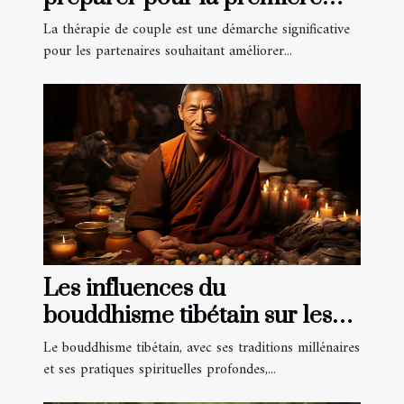
consultation de thérapie de
La thérapie de couple est une démarche significative
couple
pour les partenaires souhaitant améliorer...
Les influences du
bouddhisme tibétain sur les
pratiques de méditation
Le bouddhisme tibétain, avec ses traditions millénaires
occidentales
et ses pratiques spirituelles profondes,...