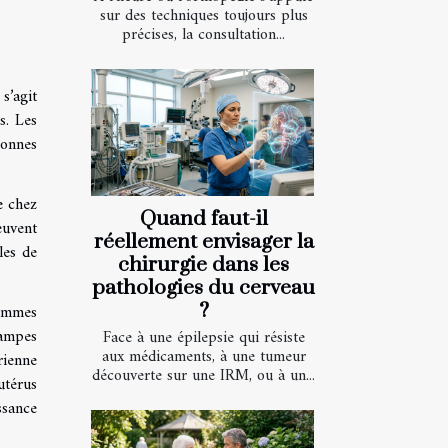
sur des techniques toujours plus
précises, la consultation...
s’agit
s. Les
sonnes
e chez
Quand faut-il
euvent
réellement envisager la
les de
chirurgie dans les
pathologies du cerveau
?
femmes
rampes
Face à une épilepsie qui résiste
aux médicaments, à une tumeur
rienne
découverte sur une IRM, ou à un...
utérus
ssance