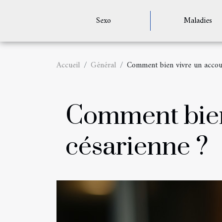
Sexo
Maladies
Accueil
Général
Comment bien vivre un accou
Comment bien
césarienne ?