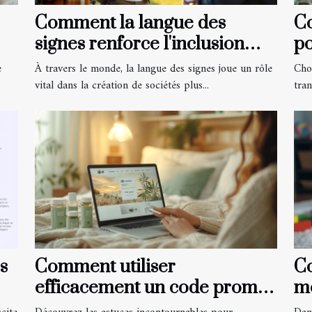
Comment la langue des
C
signes renforce l'inclusion
po
sociale ?
e
À travers le monde, la langue des signes joue un rôle
Cho
vital dans la création de sociétés plus...
tra
s
Comment utiliser
Co
efficacement un code promo
mo
pour les produits à base de
pa