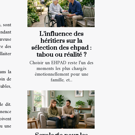
, sont
endant
L’influence des
ureuse
héritiers sur la
re des
sélection des ehpad :
laiter
tabou ou réalité ?
Choisir un EHPAD reste l’un des
moments les plus chargés
ans la
émotionnellement pour une
oin de
famille, et...
ubles,
e dit.
inence
oivent
ou une