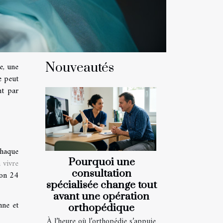
Nouveautés
e, une
e peut
nt par
chaque
Pourquoi une
 vivre
consultation
ion 24
spécialisée change tout
avant une opération
nne et
orthopédique
À l’heure où l’orthopédie s’appuie