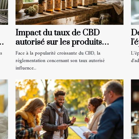
Impact du taux de CBD
Dé
ou
autorisé sur les produits
l'
disponibles
us
Face à la popularité croissante du CBD, la
L'ép
réglementation concernant son taux autorisé
d'ad
influence...