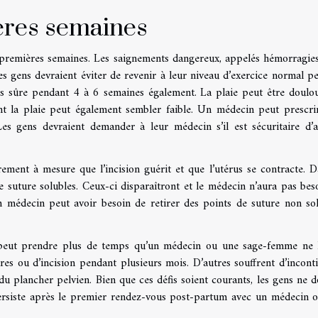
ères semaines
es premières semaines. Les saignements dangereux, appelés hémorragies
s gens devraient éviter de revenir à leur niveau d’exercice normal p
as sûre pendant 4 à 6 semaines également. La plaie peut être doulo
 la plaie peut également sembler faible. Un médecin peut prescri
s gens devraient demander à leur médecin s’il est sécuritaire d’al
ment à mesure que l’incision guérit et que l’utérus se contracte. D
de suture solubles. Ceux-ci disparaîtront et le médecin n’aura pas bes
un médecin peut avoir besoin de retirer des points de suture non sol
peut prendre plus de temps qu’un médecin ou une sage-femme ne l
es ou d’incision pendant plusieurs mois. D’autres souffrent d’incont
du plancher pelvien. Bien que ces défis soient courants, les gens ne d
ersiste après le premier rendez-vous post-partum avec un médecin 