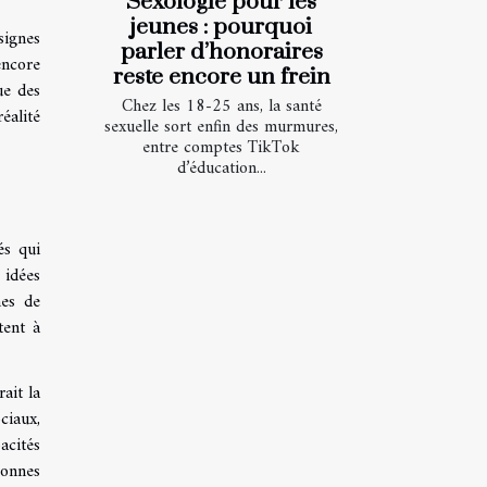
Sexologie pour les
jeunes : pourquoi
signes
parler d’honoraires
encore
reste encore un frein
ue des
Chez les 18-25 ans, la santé
éalité
sexuelle sort enfin des murmures,
entre comptes TikTok
d’éducation...
és qui
 idées
nes de
tent à
ait la
ciaux,
acités
sonnes