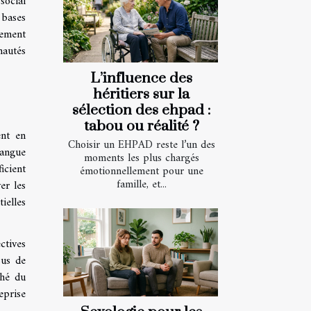
social
 bases
gement
nautés
L’influence des
héritiers sur la
sélection des ehpad :
tabou ou réalité ?
ent en
Choisir un EHPAD reste l’un des
langue
moments les plus chargés
icient
émotionnellement pour une
famille, et...
er les
ielles
ctives
sus de
ché du
eprise