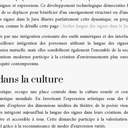
ux signes et expressions. Ce développement technologique démocratise l
ire de se déplacer pour bénéficier d’un enseignement structuré ou d’un
des signes dans le Jura illustre parfaitement cette dynamique, en pro
on, comme le détaille cette page :
Atelier langue des signes dans le Ju
és par une intégration croissante des outils numériques et des interfa
lleure intégration des personnes utilisant la langue des signe
ion mutuelle, mais elles sensibilisent également l’ensemble de la soc
solutions modernes participe à la création d’environnements plus ouve
’équité contemporains.
dans la culture
istique, occupe une place centrale dans la culture sourde et con
uistique mondiale. En favorisant l’expression artistique sous des 
ants d’explorer des dimensions inédites du théâtre, de la poésie visue
intègrent aujourd’hui la langue des signes dans leurs créations, d
ve et accessible à tous. Cette démarche participe à la valorisation
el grâce à la reconnaissance de modes d’expression variés.