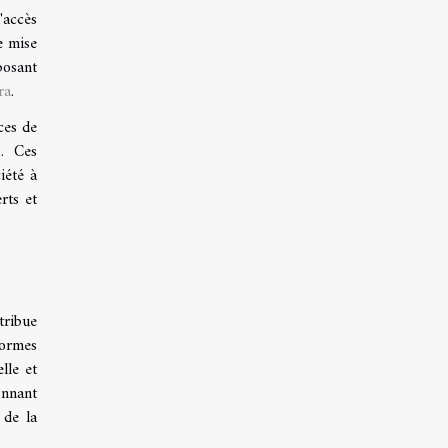
'accès
e mise
posant
ra
.
ces de
s. Ces
iété à
rts et
tribue
formes
lle et
onnant
 de la