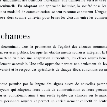
uniquement des bénéfices individuels, elle transforme aussi le tissu 
rculturelle. En adoptant une approche inclusive, la société pose les
oit sa modalité de communication, se sent reconnu et soutenu. L’enga
impose alors comme un levier pour briser les cloisons entre les commu
s chances
e déterminant dans la promotion de l’égalité des chances, notamm
ux services publics. Lorsque les établissements scolaires intègrent la 
ettent en place une adaptation curriculaire, les élèves sourds bénéf
llement accessible. Une telle approche permet non seulement de lev
versité et le respect des spécificités de chaque élève, conditions essent
uistique permise par la langue des signes ouvre de nouvelles perspe
oyeurs qui adaptent leurs outils de communication et leurs proces
ariés, contribuant ainsi à une réelle égalité des chances sur le mar
es personnes sourdes et permet un enrichissement collectif de l’entr