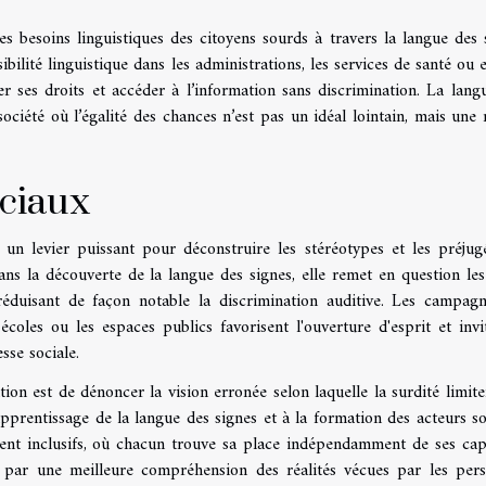
s besoins linguistiques des citoyens sourds à travers la langue des 
sibilité linguistique dans les administrations, les services de santé ou 
er ses droits et accéder à l’information sans discrimination. La lang
ociété où l’égalité des chances n’est pas un idéal lointain, mais une r
ociaux
e un levier puissant pour déconstruire les stéréotypes et les préjug
dans la découverte de la langue des signes, elle remet en question les
réduisant de façon notable la discrimination auditive. Les campag
 écoles ou les espaces publics favorisent l'ouverture d'esprit et invi
sse sociale.
ation est de dénoncer la vision erronée selon laquelle la surdité limiter
apprentissage de la langue des signes et à la formation des acteurs so
ment inclusifs, où chacun trouve sa place indépendamment de ses cap
si par une meilleure compréhension des réalités vécues par les per