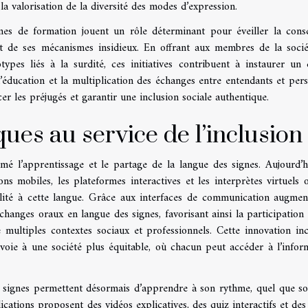
la valorisation de la diversité des modes d’expression.
es de formation jouent un rôle déterminant pour éveiller la cons
 et de ses mécanismes insidieux. En offrant aux membres de la socié
types liés à la surdité, ces initiatives contribuent à instaurer un 
 l’éducation et la multiplication des échanges entre entendants et per
r les préjugés et garantir une inclusion sociale authentique.
ues au service de l’inclusion
mé l’apprentissage et le partage de la langue des signes. Aujourd’h
s mobiles, les plateformes interactives et les interprètes virtuels o
ilité à cette langue. Grâce aux interfaces de communication augment
changes oraux en langue des signes, favorisant ainsi la participation 
ultiples contextes sociaux et professionnels. Cette innovation inc
voie à une société plus équitable, où chacun peut accéder à l’infor
s signes permettent désormais d’apprendre à son rythme, quel que so
cations proposent des vidéos explicatives, des quiz interactifs et des