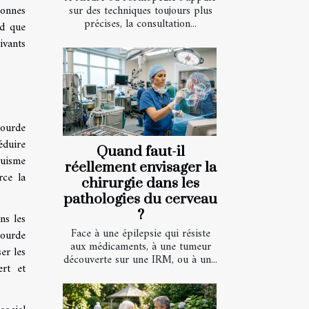
sonnes
sur des techniques toujours plus
précises, la consultation...
nd que
ivants
sourde
éduire
Quand faut-il
guisme
réellement envisager la
rce la
chirurgie dans les
pathologies du cerveau
?
ns les
Face à une épilepsie qui résiste
sourde
aux médicaments, à une tumeur
er les
découverte sur une IRM, ou à un...
ert et