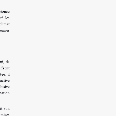
cience
té les
climat
sonnes
ui, de
ffrent
ée, il
active
lusive
mation
it son
 mises