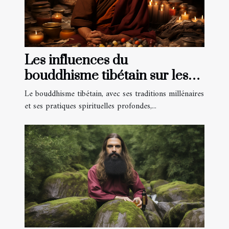
Les influences du
bouddhisme tibétain sur les
pratiques de méditation
Le bouddhisme tibétain, avec ses traditions millénaires
occidentales
et ses pratiques spirituelles profondes,...