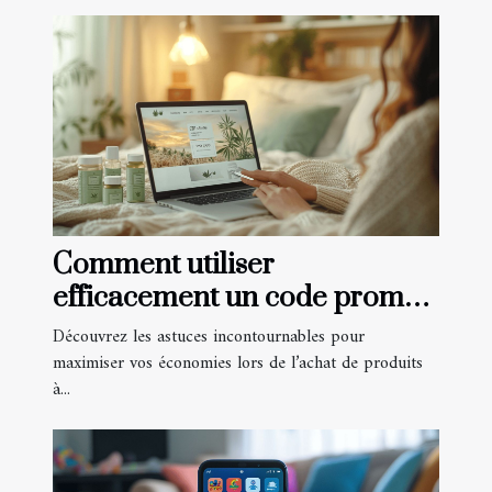
Comment utiliser
efficacement un code promo
pour les produits à base de
Découvrez les astuces incontournables pour
CBD
maximiser vos économies lors de l’achat de produits
à...