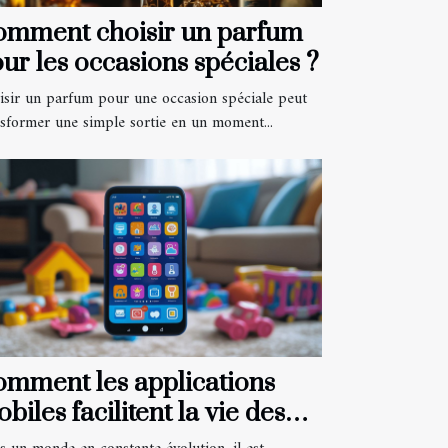
omment choisir un parfum
ur les occasions spéciales ?
isir un parfum pour une occasion spéciale peut
nsformer une simple sortie en un moment...
mment les applications
biles facilitent la vie des
rents