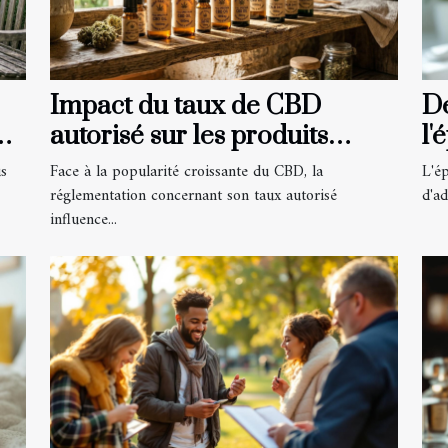
Impact du taux de CBD
Dé
ou
autorisé sur les produits
l'
disponibles
us
Face à la popularité croissante du CBD, la
L'ép
réglementation concernant son taux autorisé
d'ad
influence...