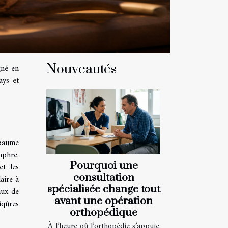
Nouveautés
gné en
ays et
 baume
mphre,
Pourquoi une
et les
consultation
aire à
spécialisée change tout
aux de
avant une opération
iqûres
orthopédique
À l’heure où l’orthopédie s’appuie