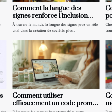
Comment la langue des
C
signes renforce l'inclusion
po
sociale ?
e
À travers le monde, la langue des signes joue un rôle
Cho
vital dans la création de sociétés plus...
tra
s
Comment utiliser
Co
efficacement un code promo
mo
pour les produits à base de
pa