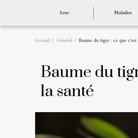
Sexo
Maladies
Accueil
Général
Baume du tigre : ce que c'est 
Baume du tigre
la santé