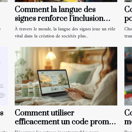
Comment la langue des
C
signes renforce l'inclusion
po
sociale ?
e
À travers le monde, la langue des signes joue un rôle
Cho
vital dans la création de sociétés plus...
tra
s
Comment utiliser
Co
efficacement un code promo
mo
pour les produits à base de
pa