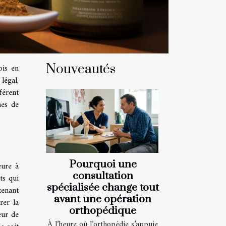
Nouveautés
ois en
légal,
férent
mes de
Pourquoi une
eure à
consultation
ts qui
spécialisée change tout
tenant
avant une opération
rer la
orthopédique
eur de
À l’heure où l’orthopédie s’appuie