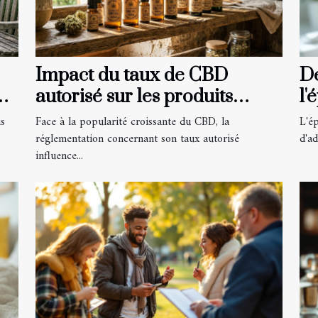
Impact du taux de CBD
Dé
ou
autorisé sur les produits
l'
disponibles
us
Face à la popularité croissante du CBD, la
L'ép
réglementation concernant son taux autorisé
d'ad
influence...