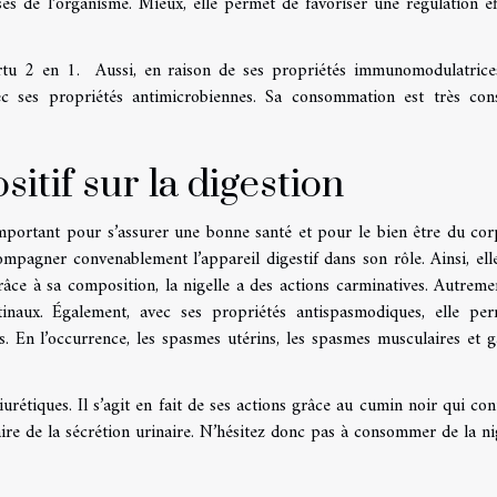
nses de l’organisme. Mieux, elle permet de favoriser une régulation ef
ertu 2 en 1. Aussi, en raison de ses propriétés immunomodulatrices
 ses propriétés antimicrobiennes. Sa consommation est très cons
ositif sur la digestion
important pour s’assurer une bonne santé et pour le bien être du cor
ompagner convenablement l’appareil digestif dans son rôle. Ainsi, ell
 grâce à sa composition, la nigelle a des actions carminatives. Autremen
tinaux. Également, avec ses propriétés antispasmodiques, elle pe
s. En l’occurrence, les spasmes utérins, les spasmes musculaires et g
urétiques. Il s’agit en fait de ses actions grâce au cumin noir qui con
ire de la sécrétion urinaire. N’hésitez donc pas à consommer de la nig