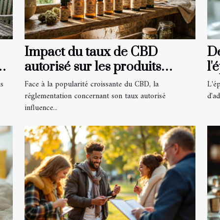
Impact du taux de CBD
Dé
ou
autorisé sur les produits
l'
disponibles
us
Face à la popularité croissante du CBD, la
L'ép
réglementation concernant son taux autorisé
d'ad
influence...