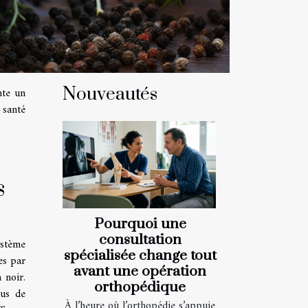
Nouveautés
nte un
 santé
s
Pourquoi une
consultation
ystème
spécialisée change tout
ées par
avant une opération
 noir.
orthopédique
lus de
À l’heure où l’orthopédie s’appuie