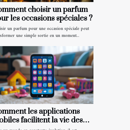
omment choisir un parfum
ur les occasions spéciales ?
isir un parfum pour une occasion spéciale peut
nsformer une simple sortie en un moment...
mment les applications
biles facilitent la vie des
rents