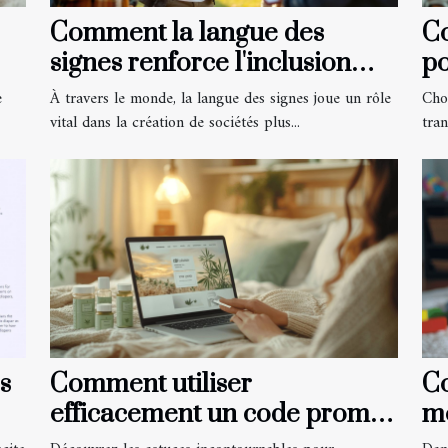
Comment la langue des
C
signes renforce l'inclusion
po
sociale ?
e
À travers le monde, la langue des signes joue un rôle
Cho
vital dans la création de sociétés plus...
tra
s
Comment utiliser
Co
efficacement un code promo
mo
pour les produits à base de
pa