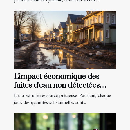
présente dans la spiruline, conférant à cette...
L'impact économique des
fuites d'eau non détectées
dans le Val d'Oise
L'eau est une ressource précieuse. Pourtant, chaque
jour, des quantités substantielles sont...