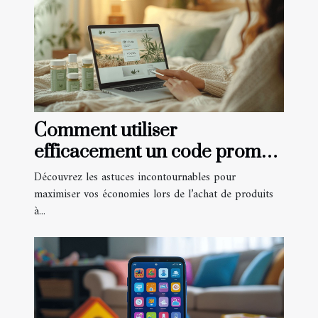
Comment utiliser
efficacement un code promo
pour les produits à base de
Découvrez les astuces incontournables pour
CBD
maximiser vos économies lors de l’achat de produits
à...